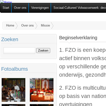
Ov
Federatie van
Start
Over ons
Verenigingen
Sociaal-Cultureel Volwassenwerk: dec
alg
Zelforganisaties
U bent hier
Home
Over ons
Missie
Beginselverklaring
Zoeken
1. FZO is een koep
Zoeken
actief binnen volks
op verschillende ge
Fotoalbums
onderwijs, gezondh
2. FZO is multicul
op basis van national
overtuigingen