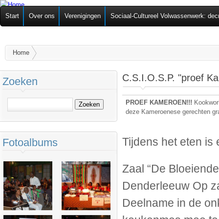
Ov
Federatie van
Start
Over ons
Verenigingen
Sociaal-Cultureel Volwassenwerk: dec
alg
Zelforganisaties
U bent hier
Home
C.S.I.O.S.P. "proef 
Zoeken
Zoeken
PROEF KAMEROEN!!!
Kookwork
deze Kameroenese gerechten gra
Tijdens het eten is
Fotoalbums
Zaal “De Bloeiende
Denderleeuw Op zat
Deelname in de onk