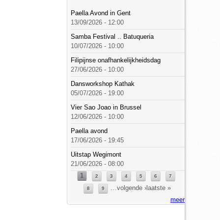
Paella Avond in Gent
13/09/2026 - 12:00
Samba Festival .. Batuqueria
10/07/2026 - 10:00
Filipijnse onafhankelijkheidsdag
27/06/2026 - 10:00
Dansworkshop Kathak
05/07/2026 - 19:00
Vier Sao Joao in Brussel
12/06/2026 - 10:00
Paella avond
17/06/2026 - 19:45
Uitstap Wegimont
21/06/2026 - 08:00
1
Pagina's
2
3
4
5
6
7
…
volgende ›
laatste »
8
9
meer