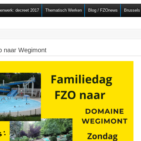
Overslaan en naar de
senwerk: decreet 2017
Thematisch Werken
Blog / FZOnews
Brussels
algemene inhoud gaan
ap naar Wegimont