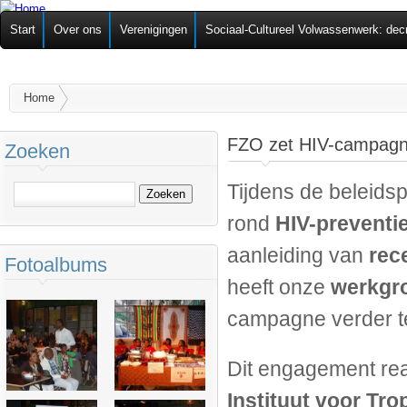
Ov
Federatie van
Start
Over ons
Verenigingen
Sociaal-Cultureel Volwassenwerk: dec
alg
Zelforganisaties
U bent hier
Home
FZO zet HIV-campagne
Zoeken
Tijdens de beleids
Zoeken
rond
HIV-preventie
aanleiding van
rec
Fotoalbums
heeft onze
werkgr
campagne verder te
Dit engagement rea
Instituut voor T