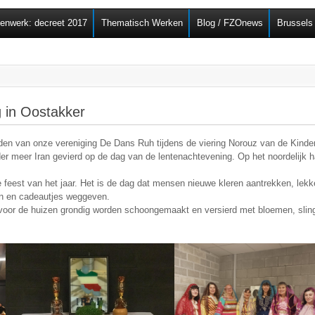
Overslaan en naar de
senwerk: decreet 2017
Thematisch Werken
Blog / FZOnews
Brussels
algemene inhoud gaan
g in Oostakker
den van onze vereniging De Dans Ruh tijdens de viering Norouz van de Kinde
der meer Iran gevierd op de dag van de lentenachtevening. Op het noordelijk ha
e feest van het jaar. Het is de dag dat mensen nieuwe kleren aantrekken, lekke
n en cadeautjes weggeven.
voor de huizen grondig worden schoongemaakt en versierd met bloemen, slinge