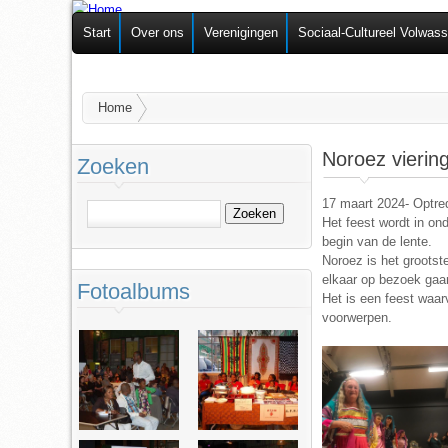
Federatie van
Start
Over ons
Verenigingen
Sociaal-Cultureel Volwas
Zelforganisaties
U bent hier
Home
Noroez vierin
Zoeken
17 maart 2024- Optre
Zoeken
Het feest wordt in on
begin van de lente.
Noroez is het grootst
elkaar op bezoek gaa
Fotoalbums
Het is een feest waar
voorwerpen.