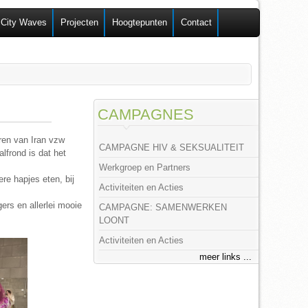
 City Waves
Projecten
Hoogtepunten
Contact
CAMPAGNES
ren van Iran vzw
CAMPAGNE HIV & SEKSUALITEIT
lfrond is dat het
Werkgroep en Partners
re hapjes eten, bij
Activiteiten en Acties
rs en allerlei mooie
CAMPAGNE: SAMENWERKEN
LOONT
Activiteiten en Acties
meer links ...