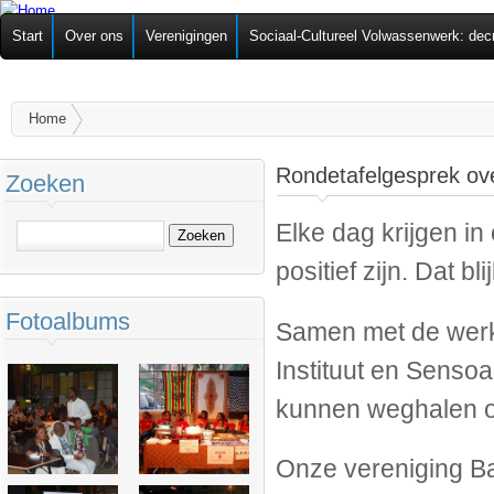
Ov
Federatie van
Start
Over ons
Verenigingen
Sociaal-Cultureel Volwassenwerk: dec
alg
Zelforganisaties
U bent hier
Home
Rondetafelgesprek ov
Zoeken
Elke dag krijgen in
Zoeken
positief zijn. Dat bl
Fotoalbums
Samen met de werk
Instituut en Senso
kunnen weghalen o
Onze vereniging B