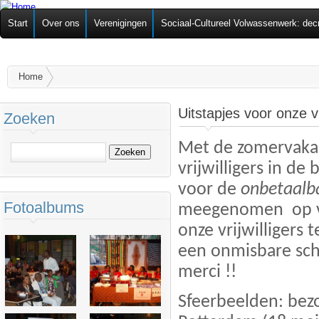
Ov
Federatie van
Start
Over ons
Verenigingen
Sociaal-Cultureel Volwassenwerk: dec
alg
Zelforganisaties
U bent hier
Home
Uitstapjes voor onze vr
Zoeken
Met de zomervakan
Zoeken
vrijwilligers in de
voor de
onbetaalba
Fotoalbums
meegenomen op ve
onze vrijwilligers 
een onmisbare sch
merci !!
Sfeerbeelden: bezo