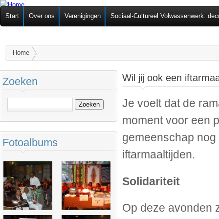
Ov
Federatie van
Start
Over ons
Verenigingen
Sociaal-Cultureel Volwassenwerk: dec
alg
Zelforganisaties
U bent hier
Home
Wil jij ook een iftarma
Zoeken
Je voelt dat de ram
Zoeken
moment voor een p
gemeenschap nog e
Fotoalbums
iftarmaaltijden.
Solidariteit
Op deze avonden zi