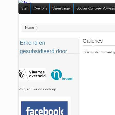
Federatie van
Start
Over ons
Verenigingen
Sociaal-Cultureel Volwas
Zelforganisaties
U bent hier
Home
Galleries
Erkend en
gesubsidieerd door
Er is op dit moment ge
Pagina's
Volg en like ons ook op