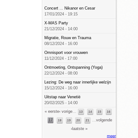
Concert ... Nikanor en Cesar
17/01/2024 - 19:15
X-MAS Party
21/12/2024 - 14:00
Migratie, Rouw en Trauma
08/12/2024 - 16:00
Omnisport voor vrouwen
11/12/2024 - 17:00
Ontmoeting, Ontspanning (Yoga)
22/12/2024 - 08:00
Lezing: De weg naar innerlijke welzijn
15/12/2024 - 16:00
Uitstap naar Venetië
20/02/2025 - 14:00
Pagina's
« eerste
‹ vorige
…
13
14
15
16
17
…
volgende
18
19
20
21
›
laatste »
meer