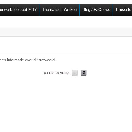
Overslaan en naar de
senwerk: decreet 2017
Thematisch Werken
Blog / FZOnews
Brussels
algemene inhoud gaan
en informatie over dit trefwoord.
« eerste
‹ vorige
2
1