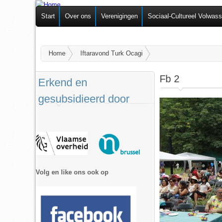
Federatie van
Start
Over ons
Verenigingen
Sociaal-Cultureel Volwas
Zelforganisaties
U bent hier
Home
Iftaravond Turk Ocagi
Fb 2
Erkend en
gesubsidieerd door
Volg en like ons ook op