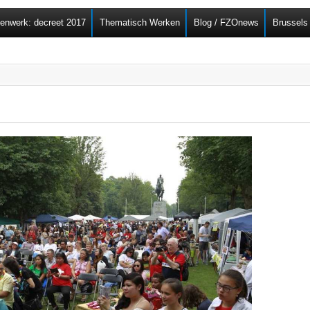
Overslaan en naar de
senwerk: decreet 2017
Thematisch Werken
Blog / FZOnews
Brussels
algemene inhoud gaan