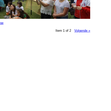
age
Item 1 of 2
Volgende »